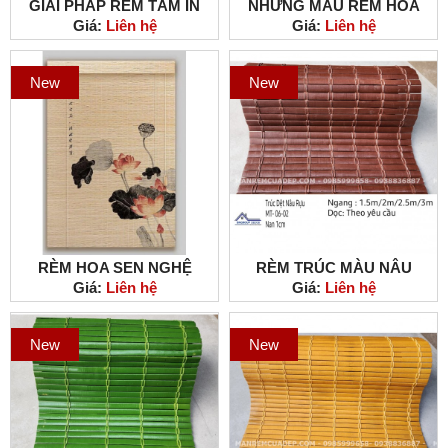
GIẢI PHÁP RÈM TĂM IN
NHỮNG MẪU RÈM HOA
Giá:
Liên hệ
Giá:
Liên hệ
CHO NHỮNG KHUNG CỬA
SEN PHÙ HỢP VỚI PHONG
LỚN
CÁCH MỘC MẠC
New
New
RÈM HOA SEN NGHỆ
RÈM TRÚC MÀU NÂU
Giá:
Liên hệ
Giá:
Liên hệ
THUẬT ĐƯỢC ƯA CHUỘNG
RƯỢU TỰ NHIÊN BỀN ĐẸP
NHẤT 2023
New
New