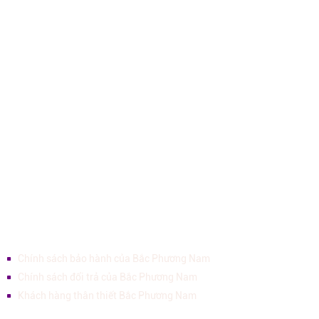
CTY TNHH SX TM TK XD BNGROUP DECOR
[Hotline]: 0969306348 - 0985999658
[Email]: bngroupdecor@gmail.com
[Website]: manremcuadep.com - c
urtainsaz.com
[Showroom]: 926 Lạc Long Quân, Phường 8, Quận Tân Bình, TP. HCM
[Showroom]: 128 Song Hành, Phường An Phú LAKEVIEW CITY, Quận
2 (CURTAINS AZ PREMIUM)
[Showroom]: KĐT Mỹ Gia -16LK19, đường số 20, xã Vĩnh Thái,
Nha Trang
[Showroom]:
TL3A-25 Vinhomes Vũ Yên, Thuỷ Nguyên, Hải Phòng
[Lĩnh vực]: Tư vấn thiết kế sản xuất thi công nội thất | Sản xuất thi công
rèm màn cửa | Sàn gỗ - Giấy dán tường | Vách nhựa, lam sóng VPC
CHÍNH SÁCH KHÁCH HÀNG
Chính sách bảo hành của Bắc Phương Nam
Chính sách đổi trả của Bắc Phương Nam
Khách hàng thân thiết Bắc Phương Nam