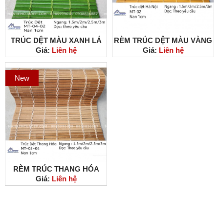
TRÚC DỆT MÀU XANH LÁ
RÈM TRÚC DỆT MÀU VÀNG
Giá:
Liên hệ
Giá:
Liên hệ
MÁT MẮT
New
RÈM TRÚC THANG HÓA
Giá:
Liên hệ
MÀU TỰ NHIÊN SỬ DỤNG
CHO NGOÀI TRỜI
THÔNG TIN CÔNG TY