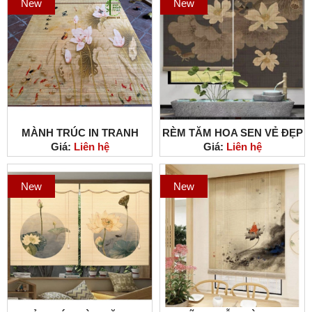
New
New
MÀNH TRÚC IN TRANH
RÈM TĂM HOA SEN VẺ ĐẸP
Giá:
Liên hệ
Giá:
Liên hệ
NGHỆ THUẬT PHONG
CỦA THIÊN NHIÊN
CÁCH NHẬT BẢN
New
New