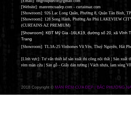
[Email]: bngroupdecor@gmail.com
[Website]: manremcuadep.com - c
urtainsaz.com
[Showroom]: 926 Lạc Long Quân, Phường 8, Quận Tân Bình, T
[Showroom]: 128 Song Hành, Phường An Phú LAKEVIEW CITY
(CURTAINS AZ PREMIUM)
[Showroom]: KĐT Mỹ Gia -16LK19, đường số 20, xã Vĩnh T
Trang
[Showroom]:
TL3A-25 Vinhomes Vũ Yên, Thuỷ Nguyên, Hải Ph
[Lĩnh vực]: Tư vấn thiết kế sản xuất thi công nội thất | Sản xuất t
rèm màn cửa | Sàn gỗ - Giấy dán tường | Vách nhựa, lam sóng V
2018 Copyright ©
MÀN RÈM CỬA ĐẸP | BẮC PHƯƠNG N