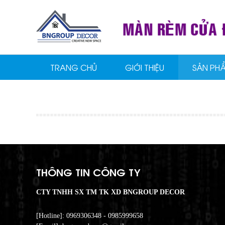
TRANG CHỦ
GIỚI THIỆU
SẢN PH
THÔNG TIN CÔNG TY
CTY TNHH SX TM TK XD BNGROUP DECOR
[Hotline]: 0969306348 - 0985999658