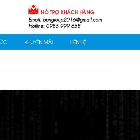
Email: bpngroup2016@gmail.com
Hotline: 0985 999 658
TỨC
KHUYẾN MÃI
LIÊN HỆ