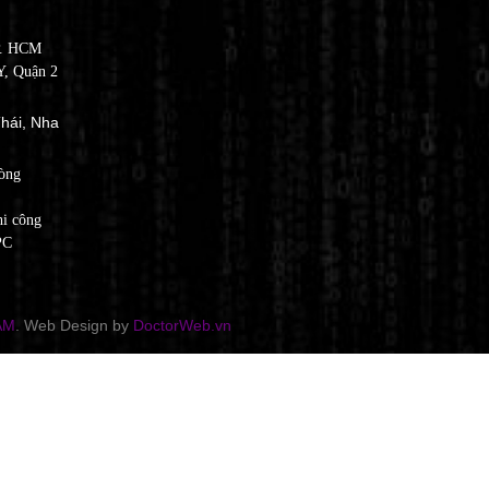
P. HCM
, Quận 2
hái, Nha
òng
hi công
PC
AM
. Web Design by
DoctorWeb.vn