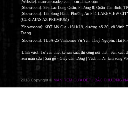
[Website]: manremcuadep.com - c
urtainsaz.com
[Showroom]: 926 Lạc Long Quân, Phường 8, Quận Tân Bình, T
[Showroom]: 128 Song Hành, Phường An Phú LAKEVIEW CITY
(CURTAINS AZ PREMIUM)
[Showroom]: KĐT Mỹ Gia -16LK19, đường số 20, xã Vĩnh T
Trang
[Showroom]:
TL3A-25 Vinhomes Vũ Yên, Thuỷ Nguyên, Hải Ph
[Lĩnh vực]: Tư vấn thiết kế sản xuất thi công nội thất | Sản xuất t
rèm màn cửa | Sàn gỗ - Giấy dán tường | Vách nhựa, lam sóng V
2018 Copyright ©
MÀN RÈM CỬA ĐẸP | BẮC PHƯƠNG N