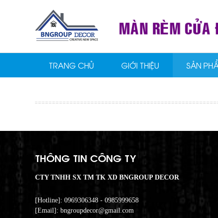
TRANG CHỦ
GIỚI THIỆU
SẢN PH
THÔNG TIN CÔNG TY
CTY TNHH SX TM TK XD BNGROUP DECOR
[Hotline]: 0969306348 - 0985999658
[Email]: bngroupdecor@gmail.com