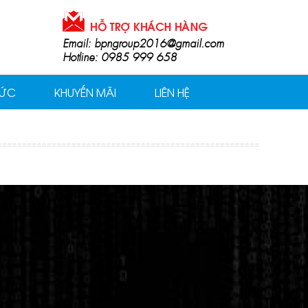
Email: bpngroup2016@gmail.com
Hotline: 0985 999 658
TỨC
KHUYẾN MÃI
LIÊN HỆ