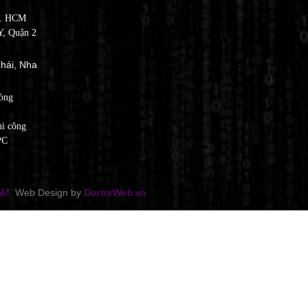
P. HCM
, Quận 2
hái, Nha
òng
hi công
PC
AM
. Web Design by
DoctorWeb.vn