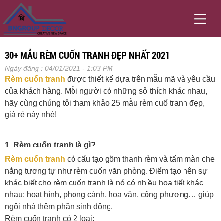
30+ MẪU RÈM CUỐN TRANH ĐẸP NHẤT 2021
Ngày đăng : 04/01/2021 - 1:03 PM
Rèm cuốn tranh
được thiết kế dựa trên mẫu mã và yêu cầu
của khách hàng. Mỗi người có những sở thích khác nhau,
hãy cùng chúng tôi tham khảo 25 mẫu rèm cuố tranh đẹp,
giá rẻ này nhé!
1. Rèm cuốn tranh là gì?
Rèm cuốn tranh
có cấu tạo gồm thanh rèm và tấm màn che
nắng tương tự như rèm cuốn văn phòng. Điểm tạo nên sự
khác biết cho rèm cuốn tranh là nó có nhiều họa tiết khác
nhau: hoạt hình, phong cảnh, hoa văn, công phượng… giúp
ngôi nhà thêm phần sinh động.
Rèm cuốn tranh có 2 loại: