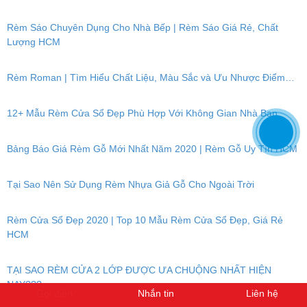
Rèm Sáo Chuyên Dụng Cho Nhà Bếp | Rèm Sáo Giá Rẻ, Chất
Lượng HCM
Rèm Roman | Tìm Hiểu Chất Liệu, Màu Sắc và Ưu Nhược Điểm…
12+ Mẫu Rèm Cửa Sổ Đẹp Phù Hợp Với Không Gian Nhà Bạn
Bảng Báo Giá Rèm Gỗ Mới Nhất Năm 2020 | Rèm Gỗ Uy Tín HCM
Tại Sao Nên Sử Dụng Rèm Nhựa Giả Gỗ Cho Ngoài Trời
Rèm Cửa Sổ Đẹp 2020 | Top 10 Mẫu Rèm Cửa Sổ Đẹp, Giá Rẻ
HCM
TẠI SAO RÈM CỬA 2 LỚP ĐƯỢC ƯA CHUỘNG NHẤT HIỆN
NAY???
Gọi điện
Nhắn tin
Liên hệ