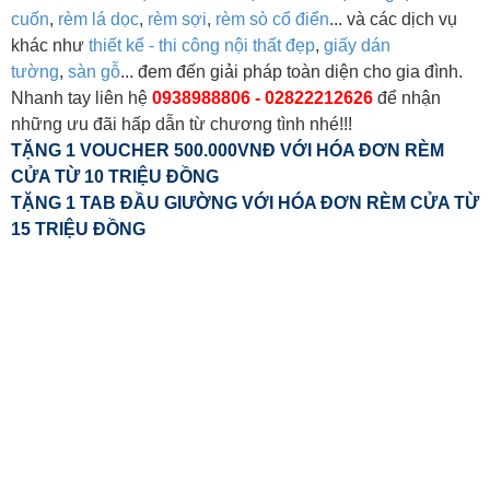
cuốn
,
rèm lá dọc
,
rèm sợi
,
rèm sò cổ điển
... và các dịch vụ
khác như
thiết kế - thi công nội thất đẹp
,
giấy dán
tường
,
sàn gỗ
... đem đến giải pháp toàn diện cho gia đình.
Nhanh tay liên hệ
0938988806 - 02822212626
để nhận
những ưu đãi hấp dẫn từ chương tình nhé!!!
TẶNG 1 VOUCHER 500.000VNĐ VỚI HÓA ĐƠN RÈM
CỬA TỪ 10 TRIỆU ĐỒNG
TẶNG 1 TAB ĐẦU GIƯỜNG VỚI HÓA ĐƠN RÈM CỬA TỪ
15 TRIỆU ĐỒNG