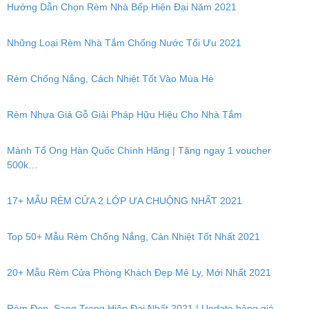
Hướng Dẫn Chọn Rèm Nhà Bếp Hiện Đại Năm 2021
Những Loại Rèm Nhà Tắm Chống Nước Tối Ưu 2021
Rèm Chống Nắng, Cách Nhiệt Tốt Vào Mùa Hè
Rèm Nhựa Giả Gỗ Giải Pháp Hữu Hiệu Cho Nhà Tắm
Mành Tổ Ong Hàn Quốc Chính Hãng | Tặng ngay 1 voucher
500k…
17+ MẪU RÈM CỬA 2 LỚP ƯA CHUỘNG NHẤT 2021
Top 50+ Mẫu Rèm Chống Nắng, Cản Nhiệt Tốt Nhất 2021
20+ Mẫu Rèm Cửa Phòng Khách Đẹp Mê Ly, Mới Nhất 2021
Rèm Đẹp, Sang Trọng Hiện Đại Nhất 2021 | Update bảng giá