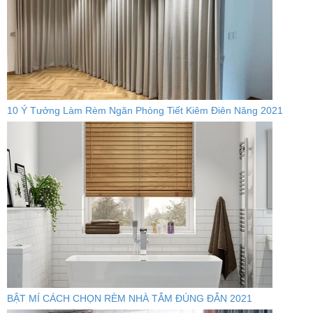
10 Ý Tưởng Làm Rèm Ngăn Phòng Tiết Kiêm Điên Năng 2021
BẬT MÍ CÁCH CHỌN RÈM NHÀ TẮM ĐÚNG ĐẮN 2021