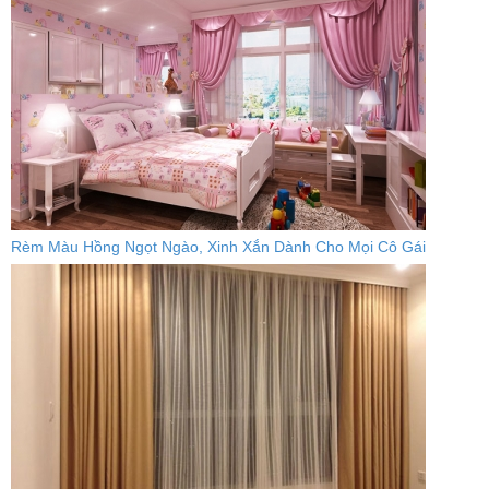
Rèm Màu Hồng Ngọt Ngào, Xinh Xắn Dành Cho Mọi Cô Gái