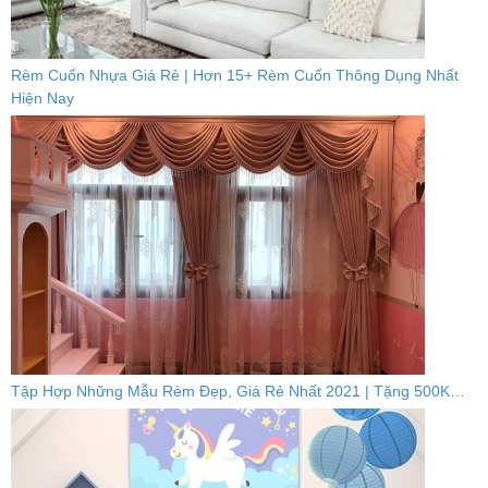
Rèm Cuốn Nhựa Giá Rẻ | Hơn 15+ Rèm Cuốn Thông Dụng Nhất
Hiện Nay
Tập Hợp Những Mẫu Rèm Đẹp, Giá Rẻ Nhất 2021 | Tặng 500K…