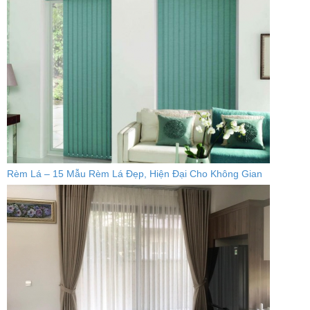
Rèm Lá – 15 Mẫu Rèm Lá Đẹp, Hiện Đại Cho Không Gian