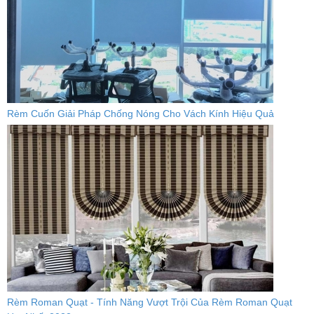
Rèm Cuốn Giải Pháp Chống Nóng Cho Vách Kính Hiệu Quả
Rèm Roman Quạt - Tính Năng Vượt Trội Của Rèm Roman Quạt