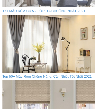
17+ MẪU RÈM CỬA 2 LỚP ƯA CHUỘNG NHẤT 2021
Top 50+ Mẫu Rèm Chống Nắng, Cản Nhiệt Tốt Nhất 2021