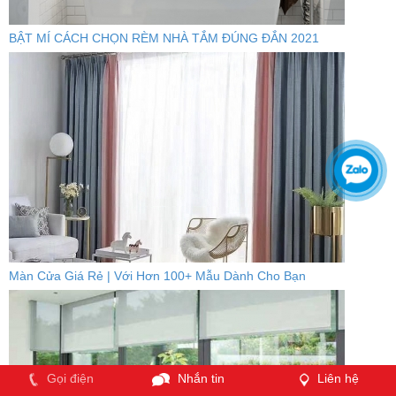
BẬT MÍ CÁCH CHỌN RÈM NHÀ TẮM ĐÚNG ĐẮN 2021
Màn Cửa Giá Rẻ | Với Hơn 100+ Mẫu Dành Cho Bạn
Gọi điện
Nhắn tin
Liên hệ