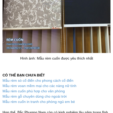
Hình ảnh: Mẫu rèm cuốn được yêu thích nhất
CÓ THỂ BẠN CHƯA BIẾT
Mẫu rèm sò cổ điển cho phong cách cổ điển
Mẫu rèm voan mềm mại cho các nàng nữ tính
Mẫu rèm cuốn phù hợp cho văn phòng
Mẫu rèm gỗ chuyên dùng cho ngoài trời
Mẫu rèm cuốn in tranh cho phòng ngủ em bé
Hơn thế, Bắc Phương Nam còn có kinh nghiệm lâu năm trong lĩnh 