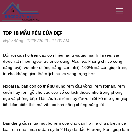
TOP 18 MẪU RÈM CỬA ĐẸP
Ngày đăng : 12/09/2020 - 11:00 AM
Đối với căn hộ trên cao có nhiều nắng và gió mạnh thì 
rèm vải
được rất nhiều người ưu ái sử dụng. 
Rèm vải
 không chỉ có công 
năng tuyệt vời như chống nắng, cản nhiệt 100% mà còn giúp trang 
trí cho không gian thêm lịch sự và sang trọng hơn.
Ngoài ra, bạn còn có thể sử dụng rèm cầu vồng, rèm roman, rèm 
cuốn hay rèm gỗ cho các cửa sổ có kích thước nhỏ trong phòng 
ngủ và phòng bếp. Bởi các loại rèm này được thiết kế nhỏ gọn giúp 
tiết kiệm diện tích mà vẫn có khả năng chống nắng tốt.
Bạn đang cần mua một bộ rèm cửa cho căn hộ mà chưa biết mua 
loại rèm nào, mua ở đâu uy tín? Hãy để Bắc Phương Nam giúp bạn 