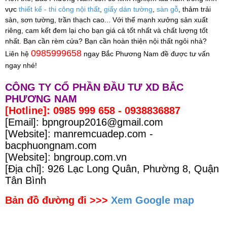
vực 
thiết kế - thi công nội thất
, 
giấy dán tường
, 
sàn gỗ
, thảm trải 
sàn, sơn tường, trần thạch cao... Với thế mạnh xưởng sản xuất 
riêng, cam kết đem lại cho bạn giá cả tốt nhất và chất lượng tốt 
nhất. Bạn cần rèm cửa? Bạn cần hoàn thiện nội thất ngôi nhà? 
0985999658
Liên hệ 
 ngay Bắc Phương Nam đề được tư vấn 
ngay nhé!
CÔNG TY CỔ PHẦN ĐẦU TƯ XD BẮC
PHƯƠNG NAM
[Hotline]: 0985 999 658 - 0938836887
[Email]: bpngroup2016@gmail.com
[Website]: manremcuadep.com -
bacphuongnam.com
[Website]: bngroup.com.vn
[Địa chỉ]: 926 Lạc Long Quân, Phường 8, Quận
Tân Bình
Bản đồ đường đi >>>
Xem Google map