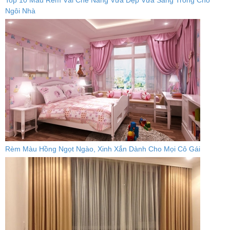
Top 10 Mẫu Rèm Vải Che Nắng Vừa Đẹp Vừa Sang Trong Cho
Ngôi Nhà
Rèm Màu Hồng Ngọt Ngào, Xinh Xắn Dành Cho Mọi Cô Gái