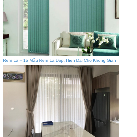
Rèm Lá – 15 Mẫu Rèm Lá Đẹp, Hiện Đại Cho Không Gian