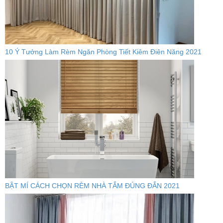
10 Ý Tưởng Làm Rèm Ngăn Phòng Tiết Kiêm Điên Năng 2021
BẬT MÍ CÁCH CHỌN RÈM NHÀ TẮM ĐÚNG ĐẮN 2021