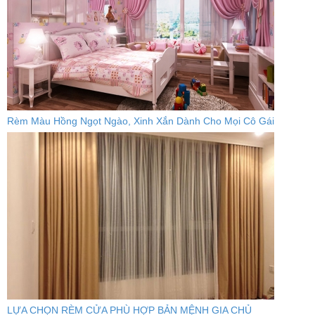
Rèm Màu Hồng Ngọt Ngào, Xinh Xắn Dành Cho Mọi Cô Gái
LỰA CHỌN RÈM CỬA PHÙ HỢP BẢN MỆNH GIA CHỦ