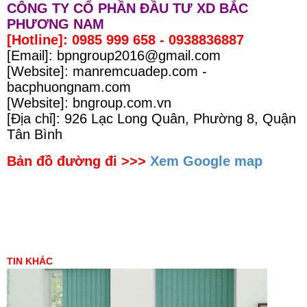
CÔNG TY CỔ PHẦN ĐẦU TƯ XD BẮC
PHƯƠNG NAM
[Hotline]: 0985 999 658 - 0938836887
[Email]: bpngroup2016@gmail.com
[Website]: manremcuadep.com -
bacphuongnam.com
[Website]: bngroup.com.vn
[Địa chỉ]: 926 Lạc Long Quân, Phường 8, Quận
Tân Bình
Bản đồ đường đi >>>
Xem Google map
TIN KHÁC