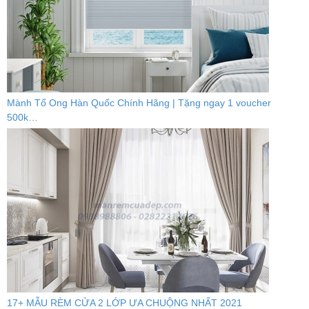
Mành Tổ Ong Hàn Quốc Chính Hãng | Tặng ngay 1 voucher
500k…
17+ MẪU RÈM CỬA 2 LỚP ƯA CHUỘNG NHẤT 2021