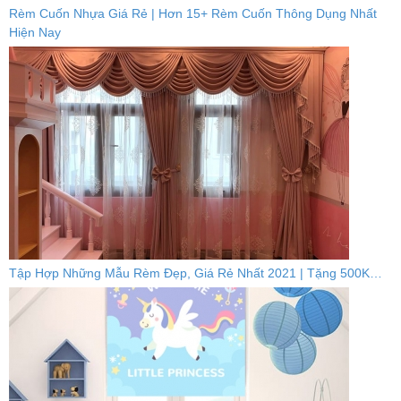
Rèm Cuốn Nhựa Giá Rẻ | Hơn 15+ Rèm Cuốn Thông Dụng Nhất
Hiện Nay
Tập Hợp Những Mẫu Rèm Đẹp, Giá Rẻ Nhất 2021 | Tặng 500K…