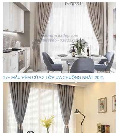
17+ MẪU RÈM CỬA 2 LỚP ƯA CHUỘNG NHẤT 2021