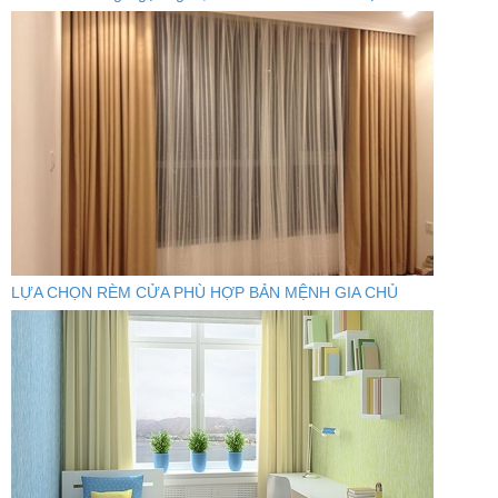
LỰA CHỌN RÈM CỬA PHÙ HỢP BẢN MỆNH GIA CHỦ