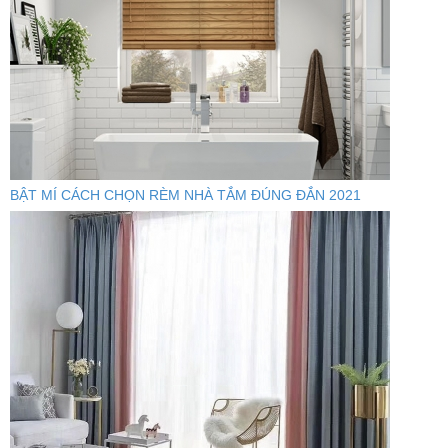
BẬT MÍ CÁCH CHỌN RÈM NHÀ TẮM ĐÚNG ĐẮN 2021