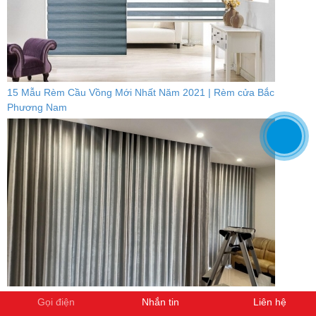
15 Mẫu Rèm Cầu Vồng Mới Nhất Năm 2021 | Rèm cửa Bắc
Phương Nam
Rèm Cửa Chung Cư Mới Nhất 2021 | Rèm cửa Bắc Phương Nam
Gọi điện
Nhắn tin
Liên hệ