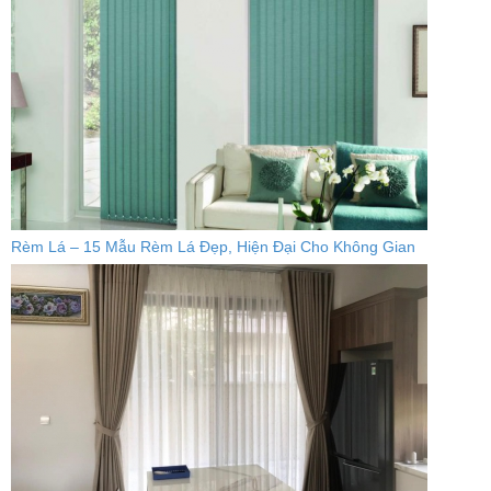
Rèm Lá – 15 Mẫu Rèm Lá Đẹp, Hiện Đại Cho Không Gian