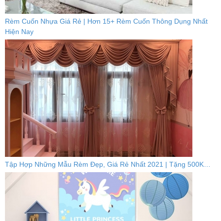
Rèm Cuốn Nhựa Giá Rẻ | Hơn 15+ Rèm Cuốn Thông Dụng Nhất
Hiện Nay
Tập Hợp Những Mẫu Rèm Đẹp, Giá Rẻ Nhất 2021 | Tặng 500K…