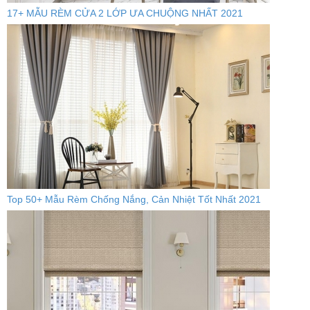
17+ MẪU RÈM CỬA 2 LỚP ƯA CHUỘNG NHẤT 2021
Top 50+ Mẫu Rèm Chống Nắng, Cản Nhiệt Tốt Nhất 2021