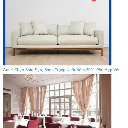
Gợi Ý Chọn Sofa Đẹp, Sang Trọng Nhất Năm 2021 Phù Hợp Với...