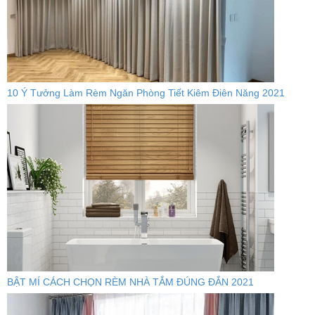
10 Ý Tưởng Làm Rèm Ngăn Phòng Tiết Kiêm Điên Năng 2021
BẬT MÍ CÁCH CHỌN RÈM NHÀ TẮM ĐÚNG ĐẮN 2021