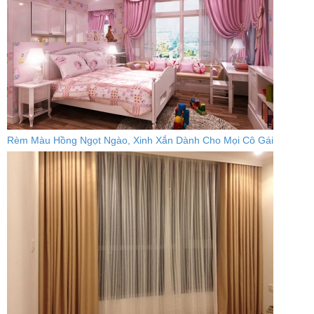
Rèm Màu Hồng Ngọt Ngào, Xinh Xắn Dành Cho Mọi Cô Gái