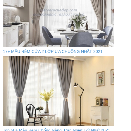
17+ MẪU RÈM CỬA 2 LỚP ƯA CHUỘNG NHẤT 2021
Top 50+ Mẫu Rèm Chống Nắng, Cản Nhiệt Tốt Nhất 2021