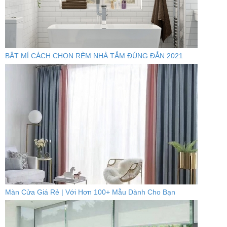
BẬT MÍ CÁCH CHỌN RÈM NHÀ TẮM ĐÚNG ĐẮN 2021
Màn Cửa Giá Rẻ | Với Hơn 100+ Mẫu Dành Cho Bạn