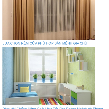
LỰA CHỌN RÈM CỬA PHÙ HỢP BẢN MỆNH GIA CHỦ
Rèm Vải Chống Nắng Chất Liệu Tốt Cho Phòng Khách Và Phòng