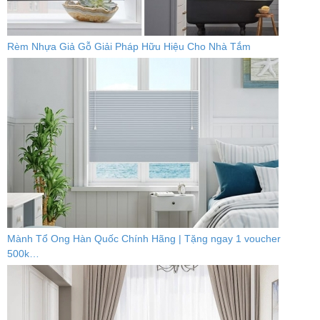
Rèm Nhựa Giả Gỗ Giải Pháp Hữu Hiệu Cho Nhà Tắm
Mành Tổ Ong Hàn Quốc Chính Hãng | Tặng ngay 1 voucher
500k…