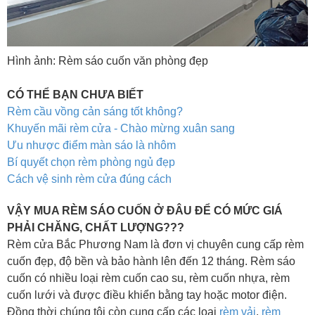
Hình ảnh: Rèm sáo cuốn văn phòng đẹp
CÓ THỂ BẠN CHƯA BIẾT
Rèm cầu vồng cản sáng tốt không?
Khuyến mãi rèm cửa - Chào mừng xuân sang
Ưu nhược điểm màn sáo là nhôm
Bí quyết chọn rèm phòng ngủ đẹp
Cách vệ sinh rèm cửa đúng cách
VẬY MUA RÈM SÁO CUỐN Ở ĐÂU ĐỂ CÓ MỨC GIÁ
PHẢI CHĂNG, CHẤT LƯỢNG???
Rèm cửa Bắc Phương Nam là đơn vị chuyên cung cấp rèm
cuốn đẹp, độ bền và bảo hành lên đến 12 tháng. Rèm sáo
cuốn có nhiều loại rèm cuốn cao su, rèm cuốn nhựa, rèm
cuốn lưới và được điều khiển bằng tay hoặc motor điện.
Đồng thời chúng tôi còn cung cấp các loại
rèm vải
,
rèm