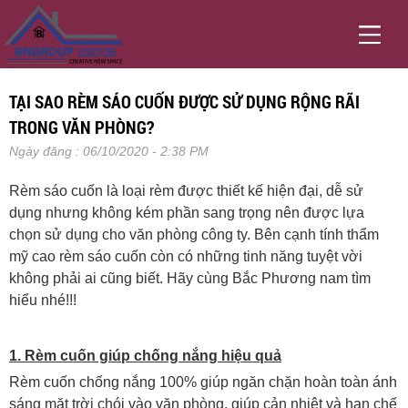
TẠI SAO RÈM SÁO CUỐN ĐƯỢC SỬ DỤNG RỘNG RÃI
TRONG VĂN PHÒNG?
Ngày đăng : 06/10/2020 - 2:38 PM
Rèm sáo cuốn là loại rèm được thiết kế hiện đại, dễ sử
dụng nhưng không kém phần sang trọng nên được lựa
chọn sử dụng cho văn phòng công ty. Bên cạnh tính thẩm
mỹ cao rèm sáo cuốn còn có những tinh n
ăng
tuyệt vời
không phải ai cũng biết. Hãy cùng Bắc Phương nam tìm
hiểu nhé!!!
1. Rèm cuốn giúp chống nắng hiệu quả
Rèm cuốn chống nắng 100% giúp ngăn chặn hoàn toàn ánh
sáng mặt trời chói vào văn phòng, giúp cản nhiệt và hạn chế