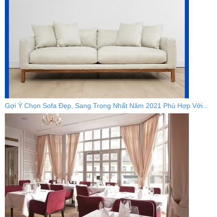
Gợi Ý Chọn Sofa Đẹp, Sang Trọng Nhất Năm 2021 Phù Hợp Với...