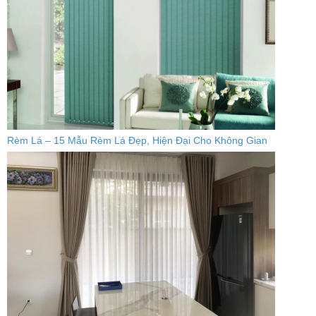
Rèm Lá – 15 Mẫu Rèm Lá Đẹp, Hiện Đại Cho Không Gian