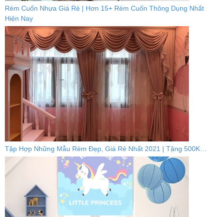
Rèm Cuốn Nhựa Giá Rẻ | Hơn 15+ Rèm Cuốn Thông Dụng Nhất
Hiện Nay
Tập Hợp Những Mẫu Rèm Đẹp, Giá Rẻ Nhất 2021 | Tặng 500K…