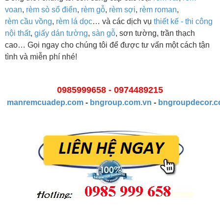
voan
,
rèm sò sổ điển
,
rèm gỗ
,
rèm sợi
,
rèm roman
,
rèm cầu vồng
,
rèm lá dọc
… và các dịch vụ
thiết kế - thi công
nội thất
,
giấy dán tường
,
sàn gỗ
, sơn tường, trần thạch
cao… Gọi ngay cho chúng tôi để được tư vấn một cách tận
tình và miễn phí nhé!
0985999658 - 0974489215
manremcuadep.com
-
bngroup.com.vn
-
bngroupdecor.