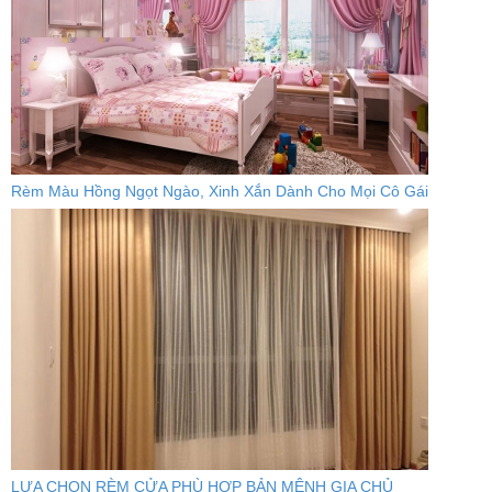
Rèm Màu Hồng Ngọt Ngào, Xinh Xắn Dành Cho Mọi Cô Gái
LỰA CHỌN RÈM CỬA PHÙ HỢP BẢN MỆNH GIA CHỦ