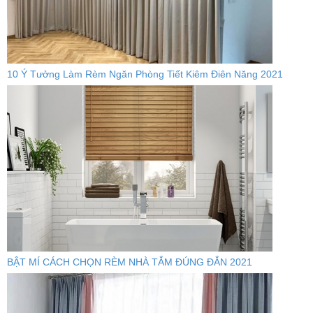
10 Ý Tưởng Làm Rèm Ngăn Phòng Tiết Kiêm Điên Năng 2021
BẬT MÍ CÁCH CHỌN RÈM NHÀ TẮM ĐÚNG ĐẮN 2021