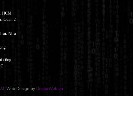
P. HCM
, Quận 2
hái, Nha
òng
hi công
PC
AM
. Web Design by
DoctorWeb.vn