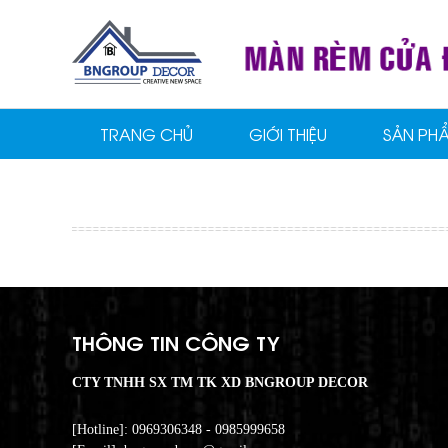
TRANG CHỦ
GIỚI THIỆU
SẢN PH
THÔNG TIN CÔNG TY
CTY TNHH SX TM TK XD BNGROUP DECOR
[Hotline]: 0969306348 - 0985999658