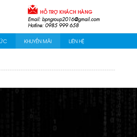
Email: bpngroup2016@gmail.com
Hotline: 0985 999 658
TỨC
KHUYẾN MÃI
LIÊN HỆ