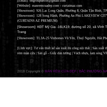
[Email]: bngroupdecor@gmail.com
[Website]: manremcuadep.com - c
urtainsaz.com
[Showroom]: 926 Lạc Long Quân, Phường 8, Quận Tân Bình, T
[Showroom]: 128 Song Hành, Phường An Phú LAKEVIEW CITY
(CURTAINS AZ PREMIUM)
[Showroom]: KĐT Mỹ Gia -16LK19, đường số 20, xã Vĩnh T
Trang
[Showroom]:
TL3A-25 Vinhomes Vũ Yên, Thuỷ Nguyên, Hải Ph
[Lĩnh vực]: Tư vấn thiết kế sản xuất thi công nội thất | Sản xuất t
rèm màn cửa | Sàn gỗ - Giấy dán tường | Vách nhựa, lam sóng V
2018 Copyright ©
MÀN RÈM CỬA ĐẸP | BẮC PHƯƠNG N