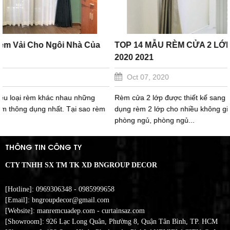
TOP 14 MẪU RÈM CỬA 2 LỚP BÁN CHẠY NHẤT NĂM
2020 2021
Oct 07, 2020
Rèm cửa 2 lớp được thiết kế sang trọng và hiện đại. Bạn có thể sử
dụng rèm 2 lớp cho nhiều không gian khác nhau như phòng khách,
phòng ngủ, phòng ngủ...
THÔNG TIN CÔNG TY
CTY TNHH SX TM TK XD BNGROUP DECOR
[Hotline]: 0969306348 - 0985999658
[Email]: bngroupdecor@gmail.com
[Website]: manremcuadep.com - c
urtainsaz.com
[Showroom]: 926 Lạc Long Quân, Phường 8, Quận Tân Bình, TP. HCM