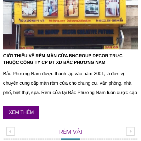
GIỚI THIỆU VỀ RÈM MÀN CỬA BNGROUP DECOR TRỰC
THUỘC CÔNG TY CP ĐT XD BẮC PHƯƠNG NAM
Bắc Phương Nam được thành lập vào năm 2001, là đơn vị
chuyên cung cấp màn rèm cửa cho chung cư, văn phòng, nhà
phố, biệt thự, spa. Rèm cửa tại Bắc Phương Nam luôn được cập
nhật những mẫu hot nhất và giá thành phù hợp với tất cả khách
hàng. Tặng 1 tab đầu giường...
XEM THÊM
RÈM VẢI