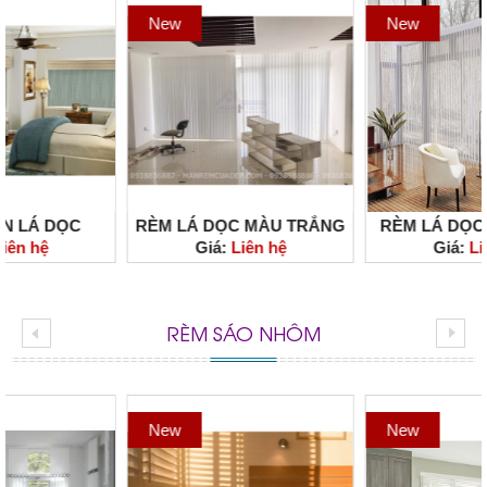
New
New
RÈM LÁ DỌC MÀU TRẮNG
RÈM LÁ DỌC CẢN NẮNG
Giá:
Liên hệ
Giá:
Liên hệ
CHE NẮNG TUYỆT ĐỐI, GIÁ
NHẬP KHẨU, GIÁ RẺ, BỀN
THÀNH RẺ
ĐẸP, CHẤT LƯỢNG TẠI
TPHCM
RÈM SÁO NHÔM
New
New