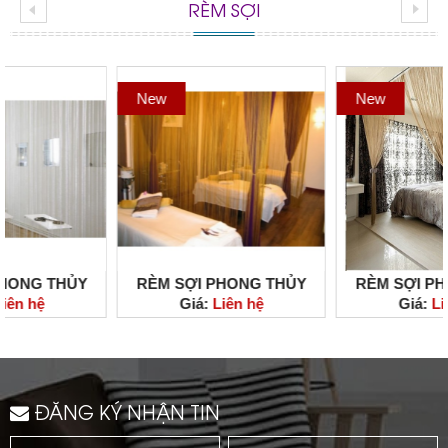
RÈM SỢI
New
New
RÈM SỢI PHONG THỦY
RÈM SỢI PHONG THỦY
Giá:
Liên hệ
Giá:
Liên hệ
CHUYÊN CHO SPA, ĐẸP
CHUYÊN CHO PHÒNG, ĐẸP
SANG TRỌNG, GIÁ RẺ TẠI
SANG TRỌNG, GIÁ RẺ TẠI
HCM
HCM
ĐĂNG KÝ NHẬN TIN