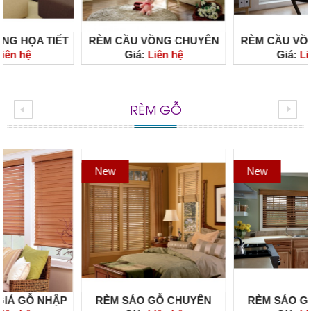
RÈM CẦU VỒNG CHUYÊN
RÈM CẦU VỒNG CHUYÊN
Giá:
Liên hệ
Giá:
Liên hệ
DÙNG CHO PHÒNG TRẺ
DÙNG CHO VĂN PHÒNG
EM CHẤT LƯỢNG NHẬP
CHẤT LƯỢNG NHẬP KHẨU
KHẨU CAO CẤP
CAO CẤP
RÈM GỖ
New
New
RÈM SÁO GỖ CHUYÊN
RÈM SÁO GỖ CHUYÊN