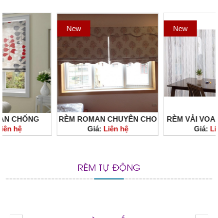
New
New
RÈM ROMAN CHUYÊN CHO
RÈM VẢI VOAN NHẬT CAO
Giá:
Liên hệ
Giá:
Liên hệ
CĂN HỘ ĐẸP NHẬP KHẨU,
CẤP
GIÁ RẺ, CAO CẤP TẠI
TPHCM
RÈM TỰ ĐỘNG