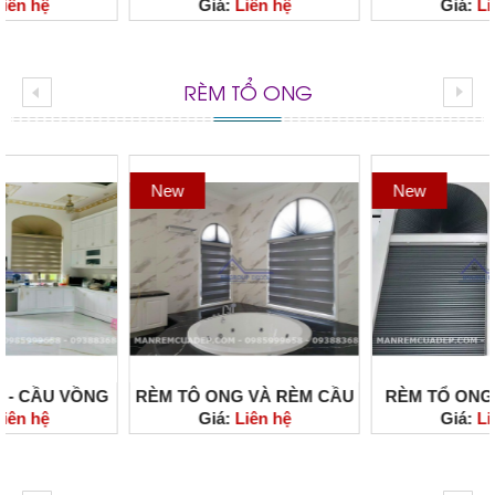
Giá:
Liên hệ
Giá:
Liên hệ
CHO PHÒNG NGỦ NHẬP
CHO PHÒNG BẾP NHẬP
KHẨU CAO CẤP, SANG
KHẨU CAO CẤP, SANG
TRỌNG , GIÁ RẺ
TRỌNG , GIÁ RẺ
RÈM TỔ ONG
New
New
RÈM TÔ ONG VÀ RÈM CẦU
RÈM TỔ ONG VÒM THIẾT
Giá:
Liên hệ
Giá:
Liên hệ
VỒNG SỰ KẾT HỢP ĐỘC
KẾT BẮT MẮT ĐƯỢC
LẠ
NHIỀU GIA ĐÌNH ƯA
CHUỘNG