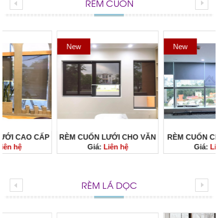
RÈM CUỐN
New
New
RÈM CUỐN LƯỚI CHO VĂN
RÈM CUỐN CHỐNG NẮNG
Giá:
Liên hệ
Giá:
Liên hệ
PHÒNG HIỆN ĐẠI, THOÁNG
100% LỰA CHỌN HOÀN
MÁT VÀ TIẾT KIỆM DIỆN
HẢO ĐỐI VỚI KHÔNG GIAN
TÍCH
VÁCH KÍNH
RÈM LÁ DỌC