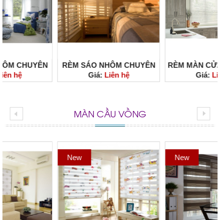
RÈM SÁO NHÔM CHUYÊN
RÈM MÀN CỬA SÁO NHÔM
Giá:
Liên hệ
Giá:
Liên hệ
DÙNG CHO PHÒNG NGỦ
ĐẸP, GIÁ RẺ, CHẤT LƯỢNG
ĐẸP, NHẬP KHẨU, GIÁ RẺ,
CHO PHÒNG BẾP TẠI
UY TÍN
TP.HCM
MÀN CẦU VỒNG
New
New